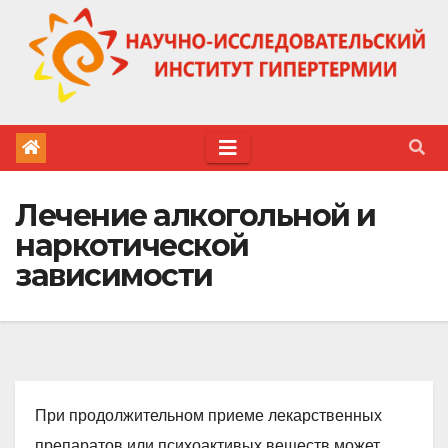
Перейти
к
содержимому
Лечение алкогольной и
наркотической
зависимости
При продолжительном приеме лекарственных
препаратов или психоактивых веществ может