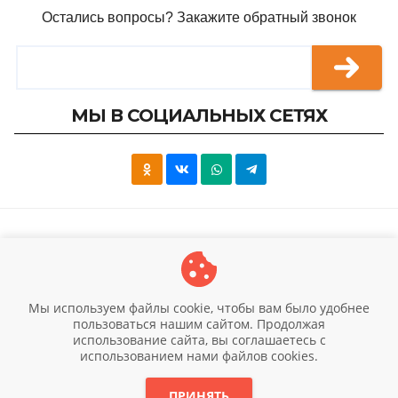
Остались вопросы? Закажите обратный звонок
МЫ В СОЦИАЛЬНЫХ СЕТЯХ
© 2026 Научно-исследовательский Институт
Мы используем файлы cookie, чтобы вам было удобнее
Гипертермии
пользоваться нашим сайтом. Продолжая
Вся информация предоставлена для ознакомления и
использование сайта, вы соглашаетесь c
использованием нами файлов cookies.
не является публичной офертой (ст.435 ГК РФ, cт. 437
ГК РФ).
ПРИНЯТЬ