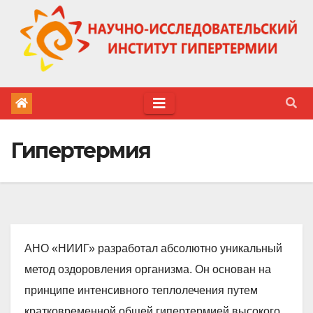
Перейти
к
содержимому
Гипертермия
АНО «НИИГ» разработал абсолютно уникальный
метод оздоровления организма. Он основан на
принципе интенсивного теплолечения путем
кратковременной общей гипертермией высокого