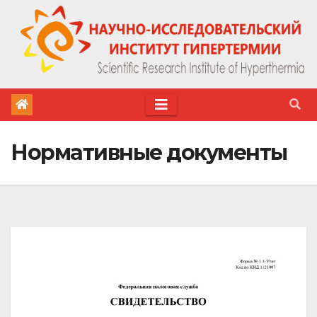
Skip
to
content
Нормативные документы