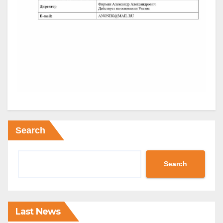
Search
Search
Last News